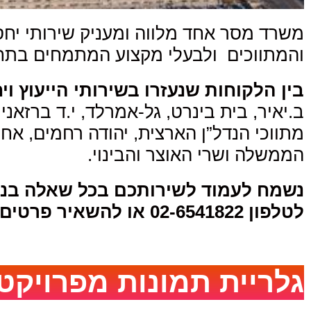
והמתווכים ולבעלי מקצוע המתמחים בתחום
בין הלקוחות שנעזרו בשירותי הייעוץ ו
ב.יאיר, בית בינרט, גל-אמרלד, י.ד ברזא
מתווכי הנדל”ן הארצית, יהודה רחמים, אח
הממשלה ושרי האוצר והבינוי.
נ
שמח לעמוד לשירותכם בכל שאלה בנוגע
לטלפון 02-6541822 או להשאיר פרטים במייל או בווטסאפ ונחזור אליכם בהקדם האפשרי.
גלריית תמונות מפרויקט