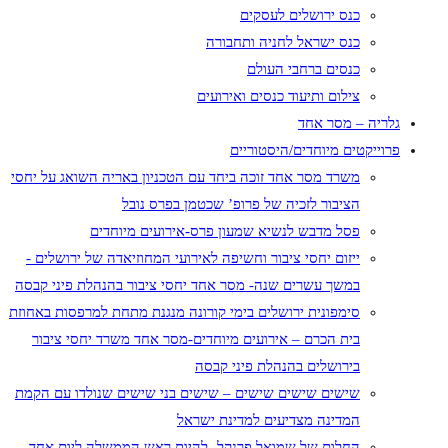
כנס ירושלים לעסקים
כנס ישראל לחניה ותחבורה
כנסים ברחבי העולם
צילום ותיעוד כנסים ואירועים
גלריה – מסר אחד
פרוייקטים מיוחדים/היסטוריים
משרד מסר אחד זוכה ביחד עם הטכניון באריה השואג על יחסי
הציבור לזכיה של פרופ’ שכטמן בפרס נובל
פסל מדבש לנשיא שמעון פרס-אירועים מיוחדים
ייזום יחסי ציבור וחשיפה לאירועי המחוזיאדה של ירושלים -
במשך עשרים שנה- מסר אחד יחסי ציבור בהנהלת פיני קבסה
סימפונית ירושלים בימי קורונה מנגנת מתחת למרפסות באחוזת
בית הכרם – אירועים מיוחדים-מסר אחד משרד יחסי ציבור
בירושלים בהנהלת פיני קבסה
שישים שישים שישים – שישים בני שישים שנולדו עם הקמת
המדינה מצדיעים למדינת ישראל
החלום של שמואל פרנקל -להיות ראש הממשלה ליום אחד