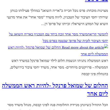
מצוינות מוכחת: פרס נובל וזכייה ב"אריה השואג" במהלך פעילותו כנותן
שירותי יחסי הציבור של הטכניון, ליווה משרד "מסר אחד" את אחד מרגעי
השיא של המדע הישראלי: זכייתו של פרופ' דן…
להמשך קריאה
משרד מסר אחד זוכה ביחד עם הטכניון באריה השואג על
יחסי הציבור לזכיה של פרופ' שכטמן בפרס נובל
ראש הממשלה נתניהו הגשמת חלום לילד שמואל פרנקל במשרד ראש
הממשלה - פרויקטים מיוחדים- מסר אחד, משרד יחסי ציבור בירושלים,
בהנהלת פיני קבסה
החלום של שמואל פרנקל -להיות ראש הממשלה
ליום אחד
הכל התחיל כשיונתן מניידת החלומות פנה לפיני קבסה, מנהל משרד מסר